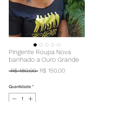
Pingente Roupa Nova
banhado a Ouro Grande
Preço
Preço
 R$ 180,00 
R$ 150,00
normal
promocional
Quantidade
*
Adicionar ao carrinho