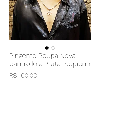
Pingente Roupa Nova
banhado a Prata Pequeno
Preço
R$ 100,00
Esgotado
Este é para quem é fã!! Pingente com o
símbolo do Roupa Nova banhado a
prata!!
Tamanho: 4 centímetro de diâmetro